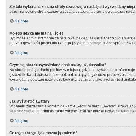
Została wykonana zmiana strefy czasowej, a nadal jest wyświetlany niep
Jeżeli na pewno strefa czasowa została ustawiona prawidłowo, a czas nadal 
Na górę
Mojego języka nie ma na liście!
Być może administrator nie zainstalował pakietu zawierającego twoją wersję 
potrzebujesz. Jeśli pakiet dla twojego języka nie istnieje, może spróbujesz 
Na górę
Czym są obrazki wyświetlane obok nazwy użytkownika?
Na stronie przeglądania postów, w miejscu, gdzie są wyświetlane informacje
gwiazdek, kwadracików lub kropek pokazujących, jak dużo postów zostało napi
wyświetlany powyżej nazwy użytkownika jest znany jako awatar i jest unikat
Na górę
Jak wyświetlić awatar?
W panelu zarządzania kontem na karcie „Profil” w sekcji „Awatar”, używając 
są uzależnione od administratora witryny. Jeśli nie można używać awatarów n
Na górę
Co to jest ranga i jak można ją zmienić?