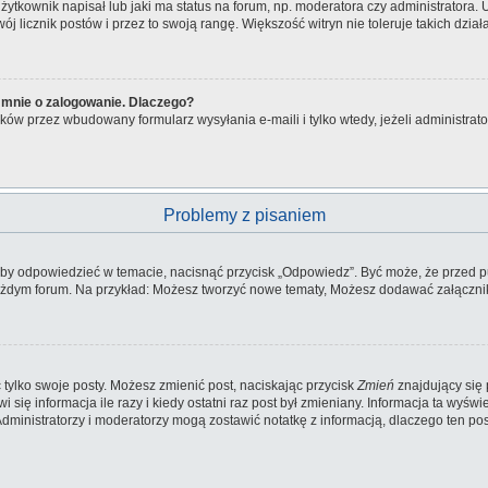
tkownik napisał lub jaki ma status na forum, np. moderatora czy administratora.
wój licznik postów i przez to swoją rangę. Większość witryn nie toleruje takich dzia
 mnie o zalogowanie. Dlaczego?
ów przez wbudowany formularz wysyłania e-maili i tylko wtedy, jeżeli administra
Problemy z pisaniem
aby odpowiedzieć w temacie, nacisnąć przycisk „Odpowiedz”. Być może, że przed p
każdym forum. Na przykład: Możesz tworzyć nowe tematy, Możesz dodawać załączniki
tylko swoje posty. Możesz zmienić post, naciskając przycisk
Zmień
znajdujący się 
ię informacja ile razy i kiedy ostatni raz post był zmieniany. Informacja ta wyświetl
 Administratorzy i moderatorzy mogą zostawić notatkę z informacją, dlaczego ten p