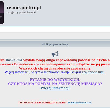
osme-pietro.pl
przyjazny portal literacki
Słup ogłoszeniowy
zka
Baska.S94
wydała swoją długo zapowiadaną powieść pt. "Echo 
ejscowości Boleszkowice w zachodniopomorskim odbędzie się jej pier
Wszystkich chętnych serdecznie zapraszamy.
Więcej informacji, w tym o możliwości zakupu książki
znajdziecie tutaj
.
PYTANIE DO WSZYSTKICH.
CZY KTOŚ MA POMYSŁ NA SENTENCJĘ MIESIĄCA?
Więcej informacji
JAK SIĘ PORUSZAĆ POMIĘDZY FORAMI?
O tym dowiesz się stąd.