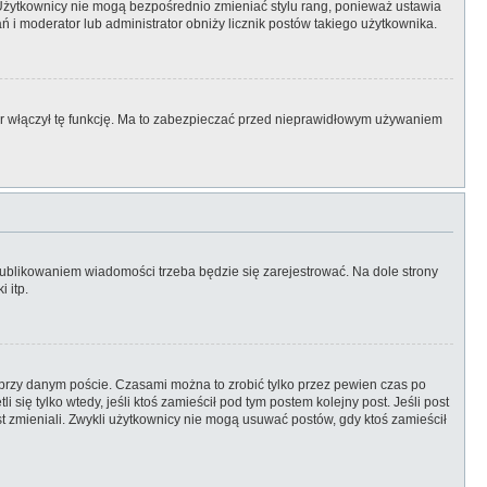
 Użytkownicy nie mogą bezpośrednio zmieniać stylu rang, ponieważ ustawia
łań i moderator lub administrator obniży licznik postów takiego użytkownika.
tor włączył tę funkcję. Ma to zabezpieczać przed nieprawidłowym używaniem
ublikowaniem wiadomości trzeba będzie się zarejestrować. Na dole strony
 itp.
przy danym poście. Czasami można to zrobić tylko przez pewien czas po
i się tylko wtedy, jeśli ktoś zamieścił pod tym postem kolejny post. Jeśli post
ost zmieniali. Zwykli użytkownicy nie mogą usuwać postów, gdy ktoś zamieścił