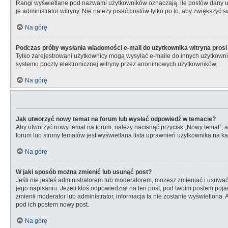
Rangi wyświetlane pod nazwami użytkowników oznaczają, ile postów dany uży
je administrator witryny. Nie należy pisać postów tylko po to, aby zwiększyć s
Na górę
Podczas próby wysłania wiadomości e-mail do użytkownika witryna prosi
Tylko zarejestrowani użytkownicy mogą wysyłać e-maile do innych użytkownik
systemu poczty elektronicznej witryny przez anonimowych użytkowników.
Na górę
Jak utworzyć nowy temat na forum lub wysłać odpowiedź w temacie?
Aby utworzyć nowy temat na forum, należy nacisnąć przycisk „Nowy temat”, 
forum lub strony tematów jest wyświetlana lista uprawnień użytkownika na 
Na górę
W jaki sposób można zmienić lub usunąć post?
Jeśli nie jesteś administratorem lub moderatorem, możesz zmieniać i usuwać 
jego napisaniu. Jeżeli ktoś odpowiedział na ten post, pod twoim postem pojawi s
zmienił moderator lub administrator, informacja ta nie zostanie wyświetlona.
pod ich postem nowy post.
Na górę