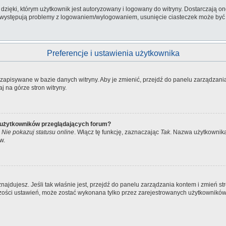
ięki, którym użytkownik jest autoryzowany i logowany do witryny. Dostarczają one 
li występują problemy z logowaniem/wylogowaniem, usunięcie ciasteczek może by
Preferencje i ustawienia użytkownika
ą zapisywane w bazie danych witryny. Aby je zmienić, przejdź do panelu zarządza
j na górze stron witryny.
e użytkowników przeglądających forum?
a
Nie pokazuj statusu online
. Włącz tę funkcję, zaznaczając
Tak
. Nazwa użytkownika 
w.
ię znajdujesz. Jeśli tak właśnie jest, przejdź do panelu zarządzania kontem i zmień
kszości ustawień, może zostać wykonana tylko przez zarejestrowanych użytkowników.