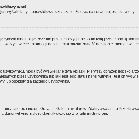
rawidłowy czas!
jest wyświetlany nieprawidłowo, oznacza to, że czas na serwerze jest ustawiony ni
językową albo nikt jeszcze nie przetłumaczył phpBB3 na twój język. Zapytaj admini
go utworzyć. Więcej informacji na ten temat można znaleźć na stronie internetowej
 o użytkowniku, mogą być wyświetlane dwa obrazki. Pierwszy obrazek jest skojarzo
sanych przez użytkownika lub jaki jest jego status na tej witrynie. Jest on wyświ
owy lub osobisty dla każdego użytkownika.
jednej z czterech metod: Gravatar, Galeria awatarów, Zdalny awatar lub Prześlij a
a danej witrynie, należy skontaktować się z jej administratorem.