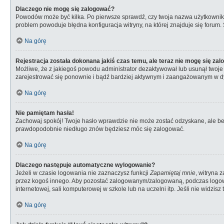
Dlaczego nie mogę się zalogować?
Powodów może być kilka. Po pierwsze sprawdź, czy twoja nazwa użytkownika i 
problem powoduje błędna konfiguracja witryny, na której znajduje się forum.
Na górę
Rejestracja została dokonana jakiś czas temu, ale teraz nie mogę się za
Możliwe, że z jakiegoś powodu administrator dezaktywował lub usunął twoje ko
zarejestrować się ponownie i bądź bardziej aktywnym i zaangażowanym w d
Na górę
Nie pamiętam hasła!
Zachowaj spokój! Twoje hasło wprawdzie nie może zostać odzyskane, ale bez 
prawdopodobnie niedługo znów będziesz móc się zalogować.
Na górę
Dlaczego następuje automatyczne wylogowanie?
Jeżeli w czasie logowania nie zaznaczysz funkcji
Zapamiętaj mnie
, witryna 
przez kogoś innego. Aby pozostać zalogowanym/zalogowaną, podczas logo
internetowej, sali komputerowej w szkole lub na uczelni itp. Jeśli nie widzisz t
Na górę