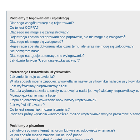
Problemy z logowaniem i rejestracją
Dlaczego w ogóle muszę się rejestrować?
Co to jest COPPA?
Dlaczego nie mogę się zarejestrować?
Rejestracja została przeprowadzona poprawnie, ale nie mogę się zalogować!
Dlaczego nie mogę się zalogować?
Rejestracja została dokonana jakiś czas temu, ale teraz nie mogę się zalogować?!
Nie pamiętam hasła!
Dlaczego następuje automatyczne wylogowanie?
Jak działa funkcja “Usuń ciasteczka witryny”?
Preferencje i ustawienia użytkownika
Jak zmienić moje ustawienia?
W jaki sposób można zapobiec wyświetlaniu nazwy użytkownika na liście użytkowni
Jest wyświetlany nieprawidłowy czas!
Została wykonana zmiana strefy czasowej, a nadal jest wyświetlany nieprawidłowy cz
Mojego języka nie ma na liście!
Czym są obrazki wyświetlane obok nazwy użytkownika?
Jak wyświetlić awatar?
Co to jest ranga i jak można ją zmienić?
Podczas próby wysłania wiadomości e-mail do użytkownika witryna prosi mnie o zal
Problemy z pisaniem
Jak utworzyć nowy temat na forum lub wysłać odpowiedź w temacie?
W jaki sposób można zmienić lub usunąć post?
W jaki sposób można dodać podpis do swojego posta?