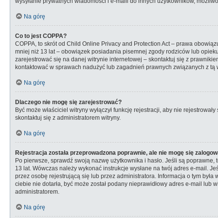
wysyłanie prywatnych wiadomości i e-maili do innych użytkowników, możliwość
Na górę
Co to jest COPPA?
COPPA, to skrót od Child Online Privacy and Protection Act – prawa obowiąz
mniej niż 13 lat – obowiązek posiadania pisemnej zgody rodziców lub opieku
zarejestrować się na danej witrynie internetowej – skontaktuj się z prawniki
kontaktować w sprawach nadużyć lub zagadnień prawnych związanych z tą wi
Na górę
Dlaczego nie mogę się zarejestrować?
Być może właściciel witryny wyłączył funkcję rejestracji, aby nie rejestrow
skontaktuj się z administratorem witryny.
Na górę
Rejestracja została przeprowadzona poprawnie, ale nie mogę się zalogow
Po pierwsze, sprawdź swoją nazwę użytkownika i hasło. Jeśli są poprawne, t
13 lat. Wówczas należy wykonać instrukcje wysłane na twój adres e-mail. Je
przez osobę rejestrującą się lub przez administratora. Informacja o tym była
ciebie nie dotarła, być może został podany nieprawidłowy adres e-mail lub w
administratorem.
Na górę