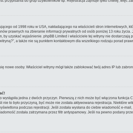
 przypisania do grup użytkowników itp. Rejestracja zajmuje tylko chwilę, więc zal
ującego od 1998 roku w USA, nakładającego na właścicieli stron internetowych, kt
nów prawnych na zbieranie informacji prywatnych od osób poniżej 13 roku życia. 
em, by uzyskać wyjaśnienie. phpBB Limited i właściciele tej witryny nie dostarcza
tryną?”, a także nie są punktem kontaktowym dla wszelkiego rodzaju porad praw
ały się nowe osoby. Właściciel witryny mógł także zablokować twój adres IP lub zab
ać!
o wystąpiła jedna z dwóch przyczyn. Pierwszą z nich może być włączona funkcja CO
śli nie to było przyczyną, być może nie została aktywowana rejestracja. Niektóre
 wyświetlona podczas rejestracji. Jeśli została wysłana do ciebie wiadomość e-mail
iadomość została zatrzymana przez filtr antyspamowy. Jeśli na pewno podany przez