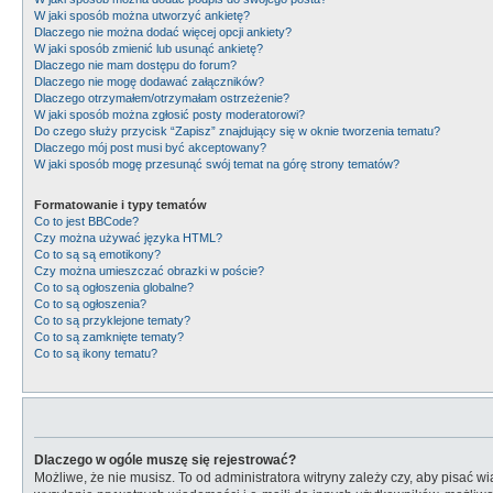
W jaki sposób można utworzyć ankietę?
Dlaczego nie można dodać więcej opcji ankiety?
W jaki sposób zmienić lub usunąć ankietę?
Dlaczego nie mam dostępu do forum?
Dlaczego nie mogę dodawać załączników?
Dlaczego otrzymałem/otrzymałam ostrzeżenie?
W jaki sposób można zgłosić posty moderatorowi?
Do czego służy przycisk “Zapisz” znajdujący się w oknie tworzenia tematu?
Dlaczego mój post musi być akceptowany?
W jaki sposób mogę przesunąć swój temat na górę strony tematów?
Formatowanie i typy tematów
Co to jest BBCode?
Czy można używać języka HTML?
Co to są są emotikony?
Czy można umieszczać obrazki w poście?
Co to są ogłoszenia globalne?
Co to są ogłoszenia?
Co to są przyklejone tematy?
Co to są zamknięte tematy?
Co to są ikony tematu?
Dlaczego w ogóle muszę się rejestrować?
Możliwe, że nie musisz. To od administratora witryny zależy czy, aby pisać w