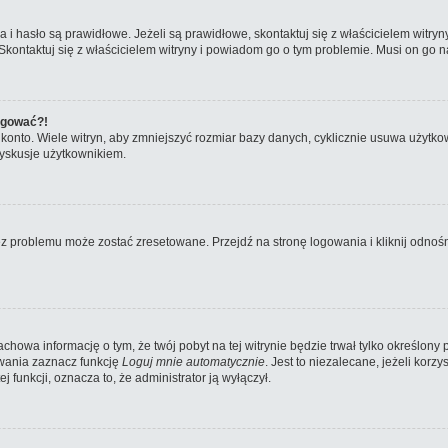
hasło są prawidłowe. Jeżeli są prawidłowe, skontaktuj się z właścicielem witryny
 Skontaktuj się z właścicielem witryny i powiadom go o tym problemie. Musi on go n
logować?!
nto. Wiele witryn, aby zmniejszyć rozmiar bazy danych, cyklicznie usuwa użytkownikó
yskusje użytkownikiem.
problemu może zostać zresetowane. Przejdź na stronę logowania i kliknij odnośni
zachowa informację o tym, że twój pobyt na tej witrynie będzie trwał tylko określo
wania zaznacz funkcję
Loguj mnie automatycznie
. Jest to niezalecane, jeżeli kor
ej funkcji, oznacza to, że administrator ją wyłączył.