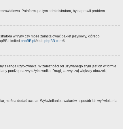
eprawidłowo. Poinformuj o tym administratora, by naprawił problem.
stratora witryny czy może zainstalować pakiet językowy, którego
 phpBB Limited
phpBB.pl
® lub
phpBB.com
®
ny z rangą użytkownika. W zależności od używanego stylu jest on w formie
etlany poniżej nazwy użytkownika. Drugi, zazwyczaj większy obrazek,
watar, można dodać awatar. Wyświetlanie awatarów i sposób ich wyświetlania