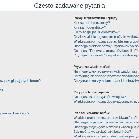
Często zadawane pytania
Rangi użytkownika i grupy
Kim są administratorzy?
Kim są moderatorzy?
Co to są grupy użytkowników?
Gdzie znajduje się spis grup użytkowników
W jaki sposób można zostać liderem grupy
Dlaczego niektóre nazwy użytkowników są 
Co to jest “Domyślna grupa użytkownika”?
Czym jest odnośnik “Zespół administracyjn
Prywatne wiadomości
Nie mogę wysyłać prywatnych wiadomości
Otrzymuję niechciane prywatne wiadomośc
ków przeglądających forum?
Otrzymałem/otrzymałam spam lub obraźliwy 
as!
Przyjaciele i wrogowie
Co to jest lista przyjaciół i wrogów?
W jaki sposób można dodawać/usuwać użytk
Przeszukiwanie forów
ogowanie. Dlaczego?
W jaki sposób można przeszukiwać fora?
Dlaczego moje wyszukiwanie nie zwraca 
Dlaczego moje wyszukiwanie zwraca pustą
Jak można wyszukać użytkowników?
W jaki sposób można znaleźć swoje posty 