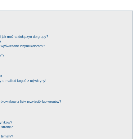
 i jak można dołączyć do grupy?
?
wyświetlane innymi kolorami?
y”?
!
i!
e-mail od kogoś z tej witryny!
owników z listy przyjaciół lub wrogów?
wyników?
 stronę?!
i tematy?