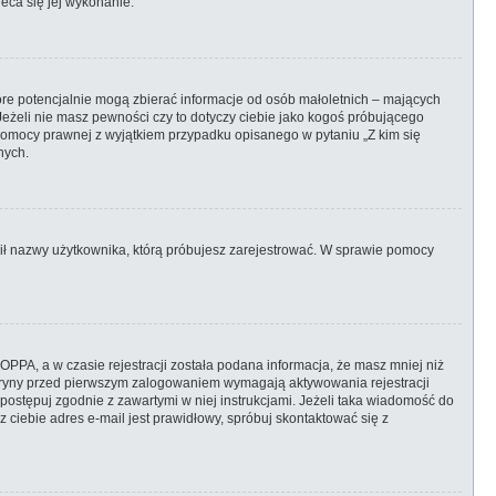
eca się jej wykonanie.
óre potencjalnie mogą zbierać informacje od osób małoletnich – mających
Jeżeli nie masz pewności czy to dotyczy ciebie jako kogoś próbującego
ją pomocy prawnej z wyjątkiem przypadku opisanego w pytaniu „Z kim się
nych.
ronił nazwy użytkownika, którą próbujesz zarejestrować. W sprawie pomocy
PPA, a w czasie rejestracji została podana informacja, że masz mniej niż
 witryny przed pierwszym zalogowaniem wymagają aktywowania rejestracji
, postępuj zgodnie z zawartymi w niej instrukcjami. Jeżeli taka wiadomość do
 ciebie adres e-mail jest prawidłowy, spróbuj skontaktować się z