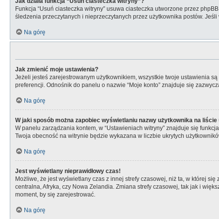
Jak działa funkcja “Usuń ciasteczka witryny”?
Funkcja “Usuń ciasteczka witryny” usuwa ciasteczka utworzone przez phpBB dz
śledzenia przeczytanych i nieprzeczytanych przez użytkownika postów. Jeś
Na górę
Jak zmienić moje ustawienia?
Jeżeli jesteś zarejestrowanym użytkownikiem, wszystkie twoje ustawienia s
preferencji. Odnośnik do panelu o nazwie “Moje konto” znajduje się zazwycza
Na górę
W jaki sposób można zapobiec wyświetlaniu nazwy użytkownika na liści
W panelu zarządzania kontem, w “Ustawieniach witryny” znajduje się funkcj
Twoja obecność na witrynie będzie wykazana w liczbie ukrytych użytkownikó
Na górę
Jest wyświetlany nieprawidłowy czas!
Możliwe, że jest wyświetlany czas z innej strefy czasowej, niż ta, w której s
centralna, Afryka, czy Nowa Zelandia. Zmiana strefy czasowej, tak jak i wię
moment, by się zarejestrować.
Na górę