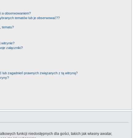
ki a obserwowaniem?
ybranych tematów lub je obserwować??
, tematu?
 witrynie?
oje załączniki?
 lub zagadnień prawnych związanych z tą witryną?
tryny?
atkowych funkcji niedostępnych dla gości, takich jak własny awatar,