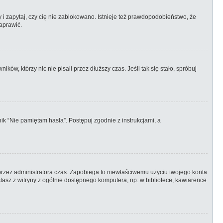
 i zapytaj, czy cię nie zablokowano. Istnieje też prawdopodobieństwo, że
aprawić.
w, którzy nic nie pisali przez dłuższy czas. Jeśli tak się stało, spróbuj
k “Nie pamiętam hasła”. Postępuj zgodnie z instrukcjami, a
ny przez administratora czas. Zapobiega to niewłaściwemu użyciu twojego konta
zystasz z witryny z ogólnie dostępnego komputera, np. w bibliotece, kawiarence