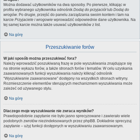
Można dodawać użytkowników na dwa sposoby. Po pierwsze, klikając w
profilu wybranego użytkownika odnośnik
Dodaj do przyjaciół
lub
Dodaj do
wrogów
. Po drugie, przejść do panelu zarządzania swoim kontem i tam na
karcie
Przyjaciele i wrogowie
wprowadzić odpowiednie dane użytkownika. Na
tej samej karcie można także usuwać użytkowników z list.
Na górę
Przeszukiwanie forów
W jaki sposób można przeszukiwać fora?
Należy wprowadzić poszukiwaną frazę w pole wyszukiwania znajdujące się
na stronie wykazu forów, a także stronach forów i tematów. W celu uzyskania
zaawansowanych funkcji wyszukiwania należy kliknąć odnośnik
“Wyszukiwanie zaawansowane” dostępny na wszystkich stronach witryny.
Rozmieszczenie elementów sterujących mechanizmem wyszukiwania może
zależeć od używanego stylu.
Na górę
Dlaczego moje wyszukiwanie nie zwraca wyników?
Prawdopodobnie zapytanie nie było jasno sprecyzowane i zawierało wiele
podobnych zwrotów niezindeksowanych przez phpBB. Dokładnie sprecyzuj
zapytanie – użyj funkcji dostępnych w wyszukiwaniu zaawansowanym.
Na górę