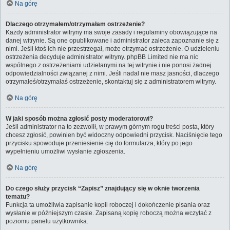
Na górę
Dlaczego otrzymałem/otrzymałam ostrzeżenie?
Każdy administrator witryny ma swoje zasady i regulaminy obowiązujące na
danej witrynie. Są one opublikowane i administrator zaleca zapoznanie się z
nimi. Jeśli ktoś ich nie przestrzegał, może otrzymać ostrzeżenie. O udzieleniu
ostrzeżenia decyduje administrator witryny. phpBB Limited nie ma nic
wspólnego z ostrzeżeniami udzielanymi na tej witrynie i nie ponosi żadnej
odpowiedzialności związanej z nimi. Jeśli nadal nie masz jasności, dlaczego
otrzymałeś/otrzymałaś ostrzeżenie, skontaktuj się z administratorem witryny.
Na górę
W jaki sposób można zgłosić posty moderatorowi?
Jeśli administrator na to zezwolił, w prawym górnym rogu treści posta, który
chcesz zgłosić, powinien być widoczny odpowiedni przycisk. Naciśnięcie tego
przycisku spowoduje przeniesienie cię do formularza, który po jego
wypełnieniu umożliwi wysłanie zgłoszenia.
Na górę
Do czego służy przycisk “Zapisz” znajdujący się w oknie tworzenia
tematu?
Funkcja ta umożliwia zapisanie kopii roboczej i dokończenie pisania oraz
wysłanie w późniejszym czasie. Zapisaną kopię roboczą można wczytać z
poziomu panelu użytkownika.