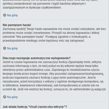
spróbuj zarejestrować się ponownie i bądź bardziej aktywnym i
zaangażowanym w dyskusje użytkownikiem.
Na górę
Nie pamiętam hasła!
Zachowaj spokój! Twoje hasło wprawdzie nie może zostać odzyskane, ale bez
problemu może zostać zresetowane. Przejdź na stronę logowania i kliknij
odnośnik “Nie pamiętam hasła”. Postępuj zgodnie z instrukcjami, a
prawdopodobnie niedługo znów będziesz móc się zalogować.
Na górę
Dlaczego następuje automatyczne wylogowanie?
Jeżeli w czasie logowania nie zaznaczysz funkcji
Zapamiętaj mnie
, witryna
zachowa informację o tym, że twój pobyt na tej witrynie będzie trwał tylko
określony przez administratora czas. Zapobiega to niewłaściwemu użyciu
twojego konta przez kogoś innego. Aby pozostać zalogowanym/zalogowaną,
podczas logowania zaznacz funkcję
Loguj mnie automatycznie
. Jest to
niezalecane, jeżeli korzystasz z witryny z ogólnie dostępnego komputera, np.
w bibliotece, kawiarence internetowej, sali komputerowej w szkole lub na
uczelni itp. Jeśli nie widzisz tej funkcji, oznacza to, że administrator ją wyłączył.
Na górę
Jak działa funkcja “Usuń ciasteczka witryny”?