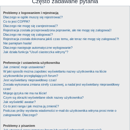
Często zadawane pytania
Problemy z logowaniem i rejestracją
Dlaczego w ogóle muszę się rejestrować?
Co to jest COPPA?
Dlaczego nie mogę się zarejestrować?
Rejestracja została przeprowadzona poprawnie, ale nie mogę się zalogować!
Dlaczego nie mogę się zalogować?
Rejestracja została dokonana jakiś czas temu, ale teraz nie mogę się zalogować?!
Nie pamiętam hasła!
Dlaczego następuje automatyczne wylogowanie?
Jak działa funkcja “Usuń ciasteczka witryny”?
Preferencje i ustawienia użytkownika
Jak zmienić moje ustawienia?
W jaki sposób można zapobiec wyświetlaniu nazwy użytkownika na liście
użytkowników przeglądających forum?
Jest wyświetlany nieprawidłowy czas!
Została wykonana zmiana strefy czasowej, a nadal jest wyświetlany nieprawidłowy
czas!
Mojego języka nie ma na liście!
Czym są obrazki wyświetlane obok nazwy użytkownika?
Jak wyświetlić awatar?
Co to jest ranga i jak można ją zmienić?
Podczas próby wysłania wiadomości e-mail do użytkownika witryna prosi mnie o
zalogowanie. Dlaczego?
Problemy z pisaniem