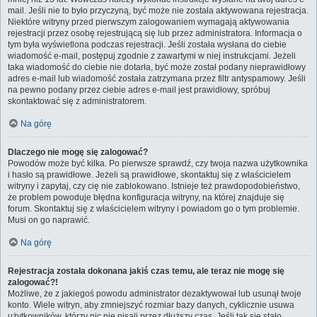
mail. Jeśli nie to było przyczyną, być może nie została aktywowana rejestracja.
Niektóre witryny przed pierwszym zalogowaniem wymagają aktywowania
rejestracji przez osobę rejestrującą się lub przez administratora. Informacja o
tym była wyświetlona podczas rejestracji. Jeśli została wysłana do ciebie
wiadomość e-mail, postępuj zgodnie z zawartymi w niej instrukcjami. Jeżeli
taka wiadomość do ciebie nie dotarła, być może został podany nieprawidłowy
adres e-mail lub wiadomość została zatrzymana przez filtr antyspamowy. Jeśli
na pewno podany przez ciebie adres e-mail jest prawidłowy, spróbuj
skontaktować się z administratorem.
Na górę
Dlaczego nie mogę się zalogować?
Powodów może być kilka. Po pierwsze sprawdź, czy twoja nazwa użytkownika
i hasło są prawidłowe. Jeżeli są prawidłowe, skontaktuj się z właścicielem
witryny i zapytaj, czy cię nie zablokowano. Istnieje też prawdopodobieństwo,
że problem powoduje błędna konfiguracja witryny, na której znajduje się
forum. Skontaktuj się z właścicielem witryny i powiadom go o tym problemie.
Musi on go naprawić.
Na górę
Rejestracja została dokonana jakiś czas temu, ale teraz nie mogę się
zalogować?!
Możliwe, że z jakiegoś powodu administrator dezaktywował lub usunął twoje
konto. Wiele witryn, aby zmniejszyć rozmiar bazy danych, cyklicznie usuwa
użytkowników, którzy nic nie pisali przez dłuższy czas. Jeśli tak się stało,