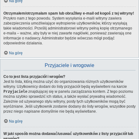
Na górę
Otrzymałem/otrzymałam spam lub obraźliwy e-mail od kogoś z tej witryny!
Przykro nam z tego powodu. System wysyłania e-maili witryny zawiera
zabezpieczenia umożliwiające wytropienie użytkowników, którzy wysyłają
takie wiadomości. Prześlij administratorowi witryny pełną kopię otrzymanego
e-maila – ważne, aby były w niej zawarte nagłówki, ponieważ zawierają one
informacje o nadawcy. Administrator będzie wówczas mógł podjąć
odpowiednie działania.
Na górę
Przyjaciele i wrogowie
Co to jest lista przyjaciół i wrogów?
Jest to lista, którą można użyć do organizowania różnych użytkowników
witryny. Użytkownicy dodani do listy przyjaciół będą wyświetleni na karcie
Przyjaciele
znajdującej się w panelu zarządzania kontem. Z tego poziomu
można szybko sprawdzić ich status, a także wysłać prywatną wiadomość.
Zależnie od używanego stylu witryny, posty tych użytkowników mogą być
wyróżniane. Jeśli użytkownik zostanie dodany do listy wrogów, wszystkie posty
przez niego napisane domyślnie nie będą wyświetlane.
Na górę
W jaki sposób można dodawać/usuwać użytkowników z listy przyjaciół lub
wrogów?