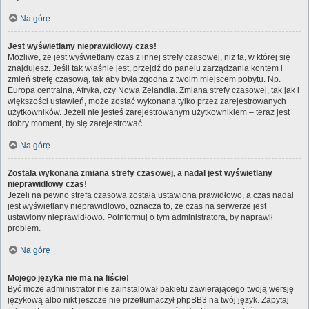
Na górę
Jest wyświetlany nieprawidłowy czas!
Możliwe, że jest wyświetlany czas z innej strefy czasowej, niż ta, w której się
znajdujesz. Jeśli tak właśnie jest, przejdź do panelu zarządzania kontem i
zmień strefę czasową, tak aby była zgodna z twoim miejscem pobytu. Np.
Europa centralna, Afryka, czy Nowa Zelandia. Zmiana strefy czasowej, tak jak i
większości ustawień, może zostać wykonana tylko przez zarejestrowanych
użytkowników. Jeżeli nie jesteś zarejestrowanym użytkownikiem – teraz jest
dobry moment, by się zarejestrować.
Na górę
Została wykonana zmiana strefy czasowej, a nadal jest wyświetlany
nieprawidłowy czas!
Jeżeli na pewno strefa czasowa została ustawiona prawidłowo, a czas nadal
jest wyświetlany nieprawidłowo, oznacza to, że czas na serwerze jest
ustawiony nieprawidłowo. Poinformuj o tym administratora, by naprawił
problem.
Na górę
Mojego języka nie ma na liście!
Być może administrator nie zainstalował pakietu zawierającego twoją wersję
językową albo nikt jeszcze nie przetłumaczył phpBB3 na twój język. Zapytaj