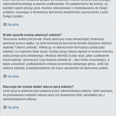
odpowiednią funkcję w panelu użytkownika. Po uaktywnieniu tej funkcji, za
każdym razem pisząc post, możesz zdecydować o niedodawaniu do niego
podpisu, usuwając w formularzu tworzenia wiadomości zaznaczenie z pola
Dołącz podpis
.
Na górę
W jaki sposób można utworzyć ankietę?
Tworzenie ankiet jest proste. Kiedy tworzysz nowy temat bądź zmieniasz
pierwszy post w wątku, na dole formularza tworzenia tematu będziesz widzieć
etykietę “Utwórz ankietę”. Kliknij ją i w otworzonym formularzu podaj tytuł
ankiety i co najmniej dwie opcje. Każdą opcję należy wpisać w nowym wierszu
widocznego pola tekstowego. Możesz określić liczbę opcji, jakie użytkownik
może wybrać, wyznaczyć czas trwania ankiety (0 – bez limitu czasowego), a
także umożliwić użytkownikom zmianę wcześniej oddanego głosu. Jeśli nie
widzisz etykiety, prawdopodobnie nie masz uprawnień do tworzenia ankiet.
Na górę
Dlaczego nie można dodać więcej opcji ankiety?
Limit opcji w ankiecie jest ustalany przez administratora witryny. Jeśli uważasz,
że potrzebujesz wstawić więcej opcji niż dozwolony limit, skontaktuj się z
administratorem witryny.
Na górę