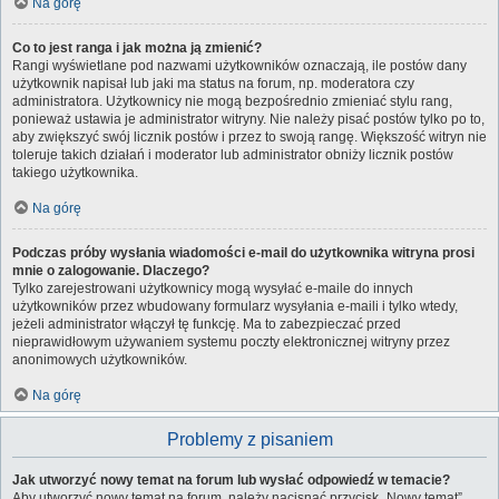
Na górę
Co to jest ranga i jak można ją zmienić?
Rangi wyświetlane pod nazwami użytkowników oznaczają, ile postów dany
użytkownik napisał lub jaki ma status na forum, np. moderatora czy
administratora. Użytkownicy nie mogą bezpośrednio zmieniać stylu rang,
ponieważ ustawia je administrator witryny. Nie należy pisać postów tylko po to,
aby zwiększyć swój licznik postów i przez to swoją rangę. Większość witryn nie
toleruje takich działań i moderator lub administrator obniży licznik postów
takiego użytkownika.
Na górę
Podczas próby wysłania wiadomości e-mail do użytkownika witryna prosi
mnie o zalogowanie. Dlaczego?
Tylko zarejestrowani użytkownicy mogą wysyłać e-maile do innych
użytkowników przez wbudowany formularz wysyłania e-maili i tylko wtedy,
jeżeli administrator włączył tę funkcję. Ma to zabezpieczać przed
nieprawidłowym używaniem systemu poczty elektronicznej witryny przez
anonimowych użytkowników.
Na górę
Problemy z pisaniem
Jak utworzyć nowy temat na forum lub wysłać odpowiedź w temacie?
Aby utworzyć nowy temat na forum, należy nacisnąć przycisk „Nowy temat”,