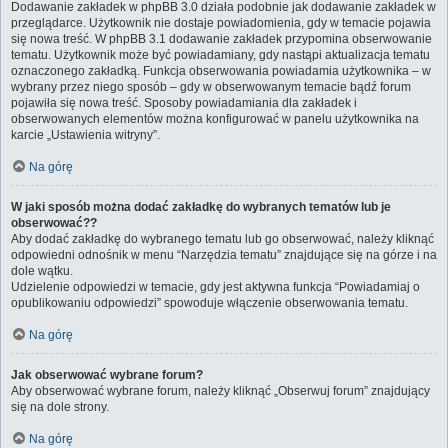
Dodawanie zakładek w phpBB 3.0 działa podobnie jak dodawanie zakładek w
przeglądarce. Użytkownik nie dostaje powiadomienia, gdy w temacie pojawia
się nowa treść. W phpBB 3.1 dodawanie zakładek przypomina obserwowanie
tematu. Użytkownik może być powiadamiany, gdy nastąpi aktualizacja tematu
oznaczonego zakładką. Funkcja obserwowania powiadamia użytkownika – w
wybrany przez niego sposób – gdy w obserwowanym temacie bądź forum
pojawiła się nowa treść. Sposoby powiadamiania dla zakładek i
obserwowanych elementów można konfigurować w panelu użytkownika na
karcie „Ustawienia witryny”.
Na górę
W jaki sposób można dodać zakładkę do wybranych tematów lub je
obserwować??
Aby dodać zakładkę do wybranego tematu lub go obserwować, należy kliknąć
odpowiedni odnośnik w menu “Narzędzia tematu” znajdujące się na górze i na
dole wątku.
Udzielenie odpowiedzi w temacie, gdy jest aktywna funkcja “Powiadamiaj o
opublikowaniu odpowiedzi” spowoduje włączenie obserwowania tematu.
Na górę
Jak obserwować wybrane forum?
Aby obserwować wybrane forum, należy kliknąć „Obserwuj forum” znajdujący
się na dole strony.
Na górę