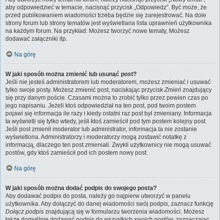
aby odpowiedzieć w temacie, nacisnąć przycisk „Odpowiedz”. Być może, że
przed publikowaniem wiadomości trzeba będzie się zarejestrować. Na dole
strony forum lub strony tematów jest wyświetlana lista uprawnień użytkownika
na każdym forum. Na przykład: Możesz tworzyć nowe tematy, Możesz
dodawać załączniki itp.
Na górę
W jaki sposób można zmienić lub usunąć post?
Jeśli nie jesteś administratorem lub moderatorem, możesz zmieniać i usuwać
tylko swoje posty. Możesz zmienić post, naciskając przycisk
Zmień
znajdujący
się przy danym poście. Czasami można to zrobić tylko przez pewien czas po
jego napisaniu. Jeżeli ktoś odpowiedział na ten post, pod twoim postem
pojawi się informacja ile razy i kiedy ostatni raz post był zmieniany. Informacja
ta wyświetli się tylko wtedy, jeśli ktoś zamieścił pod tym postem kolejny post.
Jeśli post zmienił moderator lub administrator, informacja ta nie zostanie
wyświetlona. Administratorzy i moderatorzy mogą zostawić notatkę z
informacją, dlaczego ten post zmieniali. Zwykli użytkownicy nie mogą usuwać
postów, gdy ktoś zamieścił pod ich postem nowy post.
Na górę
W jaki sposób można dodać podpis do swojego posta?
Aby dodawać podpis do posta, należy go najpierw utworzyć w panelu
użytkownika. Aby dołączyć do danej wiadomości swój podpis, zaznacz funkcję
Dołącz podpis
znajdującą się w formularzu tworzenia wiadomości. Możesz
także domyślnie dodawać podpis do wszystkich swoich postów, zaznaczając