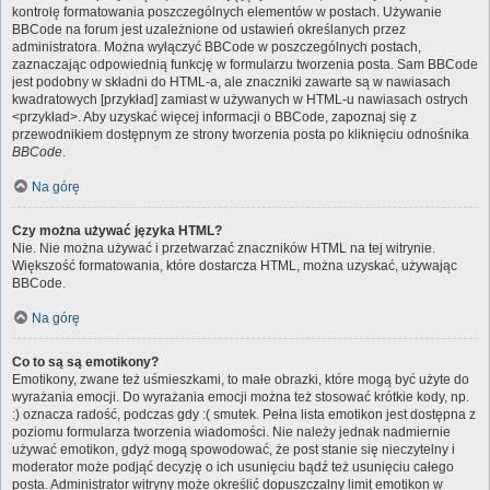
kontrolę formatowania poszczególnych elementów w postach. Używanie
BBCode na forum jest uzależnione od ustawień określanych przez
administratora. Można wyłączyć BBCode w poszczególnych postach,
zaznaczając odpowiednią funkcję w formularzu tworzenia posta. Sam BBCode
jest podobny w składni do HTML-a, ale znaczniki zawarte są w nawiasach
kwadratowych [przykład] zamiast w używanych w HTML-u nawiasach ostrych
<przykład>. Aby uzyskać więcej informacji o BBCode, zapoznaj się z
przewodnikiem dostępnym ze strony tworzenia posta po kliknięciu odnośnika
BBCode
.
Na górę
Czy można używać języka HTML?
Nie. Nie można używać i przetwarzać znaczników HTML na tej witrynie.
Większość formatowania, które dostarcza HTML, można uzyskać, używając
BBCode.
Na górę
Co to są są emotikony?
Emotikony, zwane też uśmieszkami, to małe obrazki, które mogą być użyte do
wyrażania emocji. Do wyrażania emocji można też stosować krótkie kody, np.
:) oznacza radość, podczas gdy :( smutek. Pełna lista emotikon jest dostępna z
poziomu formularza tworzenia wiadomości. Nie należy jednak nadmiernie
używać emotikon, gdyż mogą spowodować, że post stanie się nieczytelny i
moderator może podjąć decyzję o ich usunięciu bądź też usunięciu całego
posta. Administrator witryny może określić dopuszczalny limit emotikon w