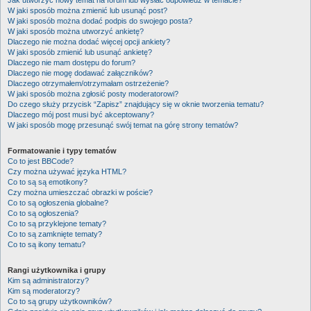
Jak utworzyć nowy temat na forum lub wysłać odpowiedź w temacie?
W jaki sposób można zmienić lub usunąć post?
W jaki sposób można dodać podpis do swojego posta?
W jaki sposób można utworzyć ankietę?
Dlaczego nie można dodać więcej opcji ankiety?
W jaki sposób zmienić lub usunąć ankietę?
Dlaczego nie mam dostępu do forum?
Dlaczego nie mogę dodawać załączników?
Dlaczego otrzymałem/otrzymałam ostrzeżenie?
W jaki sposób można zgłosić posty moderatorowi?
Do czego służy przycisk “Zapisz” znajdujący się w oknie tworzenia tematu?
Dlaczego mój post musi być akceptowany?
W jaki sposób mogę przesunąć swój temat na górę strony tematów?
Formatowanie i typy tematów
Co to jest BBCode?
Czy można używać języka HTML?
Co to są są emotikony?
Czy można umieszczać obrazki w poście?
Co to są ogłoszenia globalne?
Co to są ogłoszenia?
Co to są przyklejone tematy?
Co to są zamknięte tematy?
Co to są ikony tematu?
Rangi użytkownika i grupy
Kim są administratorzy?
Kim są moderatorzy?
Co to są grupy użytkowników?