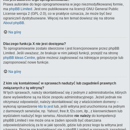
Prawa autorskie do tego oprogramowania w jego niezmodyfikowanej formie,
ma
phpBB Limited
. Jest ono publikowane na licencji GNU General Public
License wersja 2 (GPL-2.0), co w praktyce oznacza, że może być bez
ograniczeń dystrybuowane. Więcej na ten temat dowiesz się na stronie
About phpBB
.
Na górę
Dlaczego funkcja X nie jest dostępna?
To oprogramowanie zostało stworzone i jest licencjonowane przez phpBB
Limited. Jeśli uważasz, że brakuje w nim jakiejś funkcji, przejdź na stronę
phpBB Ideas Centre
, gdzie możesz zagłosować na istniejące propozycje lub
zaproponować nowe funkcje.
Na górę
Z kim się kontaktować w sprawach nadużyć lub zagadnień prawnych
związanych z tą witryną?
W tych sprawach, należy skontaktować się z jednym z administratorów, których
dane wyświetlone są na liście zespołu administracyjnego. Jeżeli jednak nie
otrzymasz odpowiedzi, należy skontaktować się z właścicielem domeny –
wykonaj sprawdzenie
kto to jest
lub, jeśli witryna jest uruchomiona na jednym
z darmowych serwisów, np. Yahoo!, free.fr, f2s.com, itp., z kierownictwem lub
wydziałem nadużyć tego serwisu. Absolutnie
nie należy
do kompetencji
phpBB Limited i nie może ona w żaden sposób być obarczana
odpowiedzialnością za to w jaki sposób, gdzie lub przez kogo ta witryna jest
używana. Proszę nie kontaktować się z phpBB Limited w sprawach zagadnień