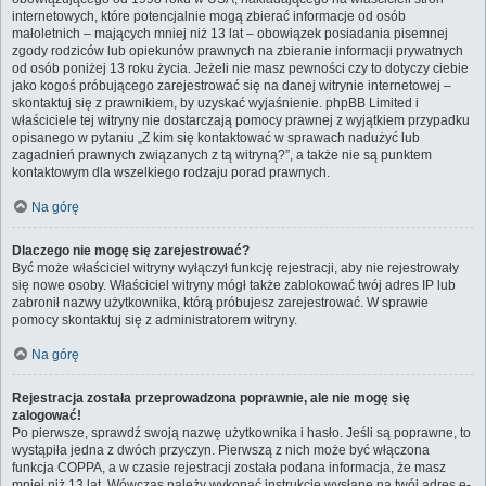
internetowych, które potencjalnie mogą zbierać informacje od osób
małoletnich – mających mniej niż 13 lat – obowiązek posiadania pisemnej
zgody rodziców lub opiekunów prawnych na zbieranie informacji prywatnych
od osób poniżej 13 roku życia. Jeżeli nie masz pewności czy to dotyczy ciebie
jako kogoś próbującego zarejestrować się na danej witrynie internetowej –
skontaktuj się z prawnikiem, by uzyskać wyjaśnienie. phpBB Limited i
właściciele tej witryny nie dostarczają pomocy prawnej z wyjątkiem przypadku
opisanego w pytaniu „Z kim się kontaktować w sprawach nadużyć lub
zagadnień prawnych związanych z tą witryną?”, a także nie są punktem
kontaktowym dla wszelkiego rodzaju porad prawnych.
Na górę
Dlaczego nie mogę się zarejestrować?
Być może właściciel witryny wyłączył funkcję rejestracji, aby nie rejestrowały
się nowe osoby. Właściciel witryny mógł także zablokować twój adres IP lub
zabronił nazwy użytkownika, którą próbujesz zarejestrować. W sprawie
pomocy skontaktuj się z administratorem witryny.
Na górę
Rejestracja została przeprowadzona poprawnie, ale nie mogę się
zalogować!
Po pierwsze, sprawdź swoją nazwę użytkownika i hasło. Jeśli są poprawne, to
wystąpiła jedna z dwóch przyczyn. Pierwszą z nich może być włączona
funkcja COPPA, a w czasie rejestracji została podana informacja, że masz
mniej niż 13 lat. Wówczas należy wykonać instrukcje wysłane na twój adres e-