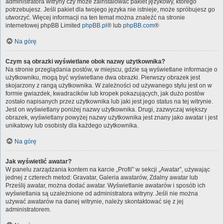
administratora witryny czy może zainstalować pakiet językowy, którego
potrzebujesz. Jeśli pakiet dla twojego języka nie istnieje, może spróbujesz go
utworzyć. Więcej informacji na ten temat można znaleźć na stronie
internetowej phpBB Limited
phpBB.pl
® lub
phpBB.com
®
Na górę
Czym są obrazki wyświetlane obok nazwy użytkownika?
Na stronie przeglądania postów, w miejscu, gdzie są wyświetlane informacje o
użytkowniku, mogą być wyświetlane dwa obrazki. Pierwszy obrazek jest
skojarzony z rangą użytkownika. W zależności od używanego stylu jest on w
formie gwiazdek, kwadracików lub kropek pokazujących, jak dużo postów
zostało napisanych przez użytkownika lub jaki jest jego status na tej witrynie.
Jest on wyświetlany poniżej nazwy użytkownika. Drugi, zazwyczaj większy
obrazek, wyświetlany powyżej nazwy użytkownika jest znany jako awatar i jest
unikatowy lub osobisty dla każdego użytkownika.
Na górę
Jak wyświetlić awatar?
W panelu zarządzania kontem na karcie „Profil” w sekcji „Awatar”, używając
jednej z czterech metod: Gravatar, Galeria awatarów, Zdalny awatar lub
Prześlij awatar, można dodać awatar. Wyświetlanie awatarów i sposób ich
wyświetlania są uzależnione od administratora witryny. Jeśli nie można
używać awatarów na danej witrynie, należy skontaktować się z jej
administratorem.