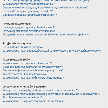
Gdzie znajduje się spis grup użytkowników i jak można dołączyć do grupy?
W jaki sposób można zostać liderem grupy?
Dlaczego niektóre nazwy użytkowników są wyświetlane innymi kolorami?
Co to jest “Domyślna grupa użytkownika”?
Czym jest odnośnik “Zespół administracyjny”?
Prywatne wiadomości
Nie mogę wysyłać prywatnych wiadomości!
Otrzymuję niechciane prywatne wiadomości!
Otrzymałem/otrzymałam spam lub obraźliwy e-mail od kogoś z tej witryny!
Przyjaciele i wrogowie
Co to jest lista przyjaciół i wrogów?
W jaki sposób można dodawać/usuwać użytkowników z listy przyjaciół lub wrogów?
Przeszukiwanie forów
W jaki sposób można przeszukiwać fora?
Dlaczego moje wyszukiwanie nie zwraca wyników?
Dlaczego moje wyszukiwanie zwraca pustą stronę?!
Jak można wyszukać użytkowników?
W jaki sposób można znaleźć swoje posty i tematy?
Obserwowanie tematów i zakładki
Jaka jest różnica między dodaniem zakładki a obserwowaniem?
W jaki sposób można dodać zakładkę do wybranych tematów lub je obserwować??
Jak obserwować wybrane forum?
W jaki sposób usunąć obserwowanie forum, tematu?