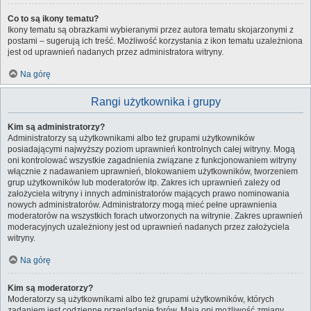
Co to są ikony tematu?
Ikony tematu są obrazkami wybieranymi przez autora tematu skojarzonymi z
postami – sugerują ich treść. Możliwość korzystania z ikon tematu uzależniona
jest od uprawnień nadanych przez administratora witryny.
Na górę
Rangi użytkownika i grupy
Kim są administratorzy?
Administratorzy są użytkownikami albo też grupami użytkowników
posiadającymi najwyższy poziom uprawnień kontrolnych całej witryny. Mogą
oni kontrolować wszystkie zagadnienia związane z funkcjonowaniem witryny
włącznie z nadawaniem uprawnień, blokowaniem użytkowników, tworzeniem
grup użytkowników lub moderatorów itp. Zakres ich uprawnień zależy od
założyciela witryny i innych administratorów mających prawo nominowania
nowych administratorów. Administratorzy mogą mieć pełne uprawnienia
moderatorów na wszystkich forach utworzonych na witrynie. Zakres uprawnień
moderacyjnych uzależniony jest od uprawnień nadanych przez założyciela
witryny.
Na górę
Kim są moderatorzy?
Moderatorzy są użytkownikami albo też grupami użytkowników, których
zadaniem jest codzienne przeglądanie forów. Mają oni możliwość zmiany