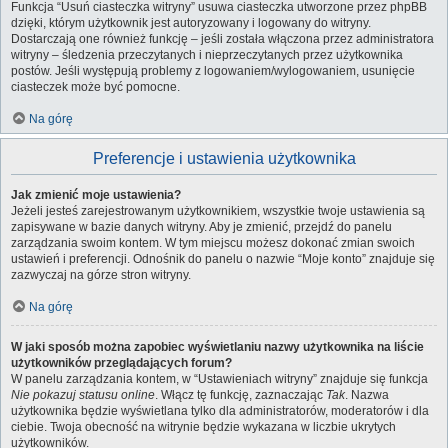
Funkcja “Usuń ciasteczka witryny” usuwa ciasteczka utworzone przez phpBB
dzięki, którym użytkownik jest autoryzowany i logowany do witryny.
Dostarczają one również funkcję – jeśli została włączona przez administratora
witryny – śledzenia przeczytanych i nieprzeczytanych przez użytkownika
postów. Jeśli występują problemy z logowaniem/wylogowaniem, usunięcie
ciasteczek może być pomocne.
Na górę
Preferencje i ustawienia użytkownika
Jak zmienić moje ustawienia?
Jeżeli jesteś zarejestrowanym użytkownikiem, wszystkie twoje ustawienia są
zapisywane w bazie danych witryny. Aby je zmienić, przejdź do panelu
zarządzania swoim kontem. W tym miejscu możesz dokonać zmian swoich
ustawień i preferencji. Odnośnik do panelu o nazwie “Moje konto” znajduje się
zazwyczaj na górze stron witryny.
Na górę
W jaki sposób można zapobiec wyświetlaniu nazwy użytkownika na liście
użytkowników przeglądających forum?
W panelu zarządzania kontem, w “Ustawieniach witryny” znajduje się funkcja
Nie pokazuj statusu online
. Włącz tę funkcję, zaznaczając
Tak
. Nazwa
użytkownika będzie wyświetlana tylko dla administratorów, moderatorów i dla
ciebie. Twoja obecność na witrynie będzie wykazana w liczbie ukrytych
użytkowników.