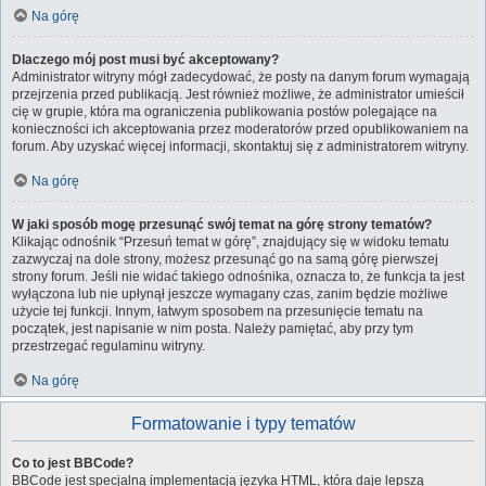
Na górę
Dlaczego mój post musi być akceptowany?
Administrator witryny mógł zadecydować, że posty na danym forum wymagają
przejrzenia przed publikacją. Jest również możliwe, że administrator umieścił
cię w grupie, która ma ograniczenia publikowania postów polegające na
konieczności ich akceptowania przez moderatorów przed opublikowaniem na
forum. Aby uzyskać więcej informacji, skontaktuj się z administratorem witryny.
Na górę
W jaki sposób mogę przesunąć swój temat na górę strony tematów?
Klikając odnośnik “Przesuń temat w górę”, znajdujący się w widoku tematu
zazwyczaj na dole strony, możesz przesunąć go na samą górę pierwszej
strony forum. Jeśli nie widać takiego odnośnika, oznacza to, że funkcja ta jest
wyłączona lub nie upłynął jeszcze wymagany czas, zanim będzie możliwe
użycie tej funkcji. Innym, łatwym sposobem na przesunięcie tematu na
początek, jest napisanie w nim posta. Należy pamiętać, aby przy tym
przestrzegać regulaminu witryny.
Na górę
Formatowanie i typy tematów
Co to jest BBCode?
BBCode jest specjalną implementacją języka HTML, która daje lepszą