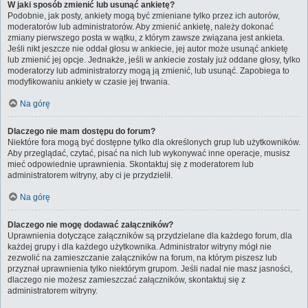
W jaki sposób zmienić lub usunąć ankietę?
Podobnie, jak posty, ankiety mogą być zmieniane tylko przez ich autorów,
moderatorów lub administratorów. Aby zmienić ankietę, należy dokonać
zmiany pierwszego posta w wątku, z którym zawsze związana jest ankieta.
Jeśli nikt jeszcze nie oddał głosu w ankiecie, jej autor może usunąć ankietę
lub zmienić jej opcje. Jednakże, jeśli w ankiecie zostały już oddane głosy, tylko
moderatorzy lub administratorzy mogą ją zmienić, lub usunąć. Zapobiega to
modyfikowaniu ankiety w czasie jej trwania.
Na górę
Dlaczego nie mam dostępu do forum?
Niektóre fora mogą być dostępne tylko dla określonych grup lub użytkowników.
Aby przeglądać, czytać, pisać na nich lub wykonywać inne operacje, musisz
mieć odpowiednie uprawnienia. Skontaktuj się z moderatorem lub
administratorem witryny, aby ci je przydzielił.
Na górę
Dlaczego nie mogę dodawać załączników?
Uprawnienia dotyczące załączników są przydzielane dla każdego forum, dla
każdej grupy i dla każdego użytkownika. Administrator witryny mógł nie
zezwolić na zamieszczanie załączników na forum, na którym piszesz lub
przyznał uprawnienia tylko niektórym grupom. Jeśli nadal nie masz jasności,
dlaczego nie możesz zamieszczać załączników, skontaktuj się z
administratorem witryny.