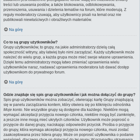
treści lub usuwania postów, a także blokowania, odblokowywania,
przenoszenia, usuwania i dzielenia tematów na forum, które moderują. Z
reguły moderatorzy czuwają, aby użytkownicy pisali na temat oraz nie
publikowali niewłaściwych i obraźliwych materiałów.
Na górę
Co to są grupy użytkowników?
Grupy użytkowników, to grupy, na jakie administratorzy dzielą całą
społeczność witryny, aby łatwiej było nimi zarządzać. Każdy użytkownik może
należeć do wielu grup, a każda grupa może mieć swoje własne uprawnienia.
Dzięki temu administratorzy mogą łatwo zmieniać uprawnienia wielu
użytkowników naraz, nadawać uprawnienia moderatora lub dawać dostęp
użytkownikom do prywatnego forum.
Na górę
Gdzie znajduje się spis grup użytkowników i jak można dołączyć do grupy?
Spis grup użytkowników można zobaczyć, otwierając kartę
Grupy
znajdującą
się w panelu zarządzania kontem, który otwiera się po kliknięciu odnośnika
Moje konto
. Nie wszystkie grupy są dostępne dla każdego. Niektóre mogą
wymagać akceptacji przyjęcia nowego członka, niektóre mogą być zamknięte,
a jeszcze inne mogą mieć ukrytych członków. Użytkownik może poprosić o
przyjęcie do danej grupy, naciskając odpowiedni przycisk. Prośba o przyjęcie
do grupy, która wymaga akceptacji przyjęcia nowego członka, musi zostać
zaakceptowana przez lidera grupy. Może on poprosić użytkownika o podanie
wyjaśnień, dlaczego chce on dołączyć do tej grupy. W przypadku otrzymania