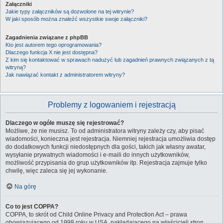
Załączniki
Jakie typy załączników są dozwolone na tej witrynie?
W jaki sposób można znaleźć wszystkie swoje załączniki?
Zagadnienia związane z phpBB
Kto jest autorem tego oprogramowania?
Dlaczego funkcja X nie jest dostępna?
Z kim się kontaktować w sprawach nadużyć lub zagadnień prawnych związanych z tą
witryną?
Jak nawiązać kontakt z administratorem witryny?
Problemy z logowaniem i rejestracją
Dlaczego w ogóle muszę się rejestrować?
Możliwe, że nie musisz. To od administratora witryny zależy czy, aby pisać
wiadomości, konieczna jest rejestracja. Niemniej rejestracja umożliwia dostęp
do dodatkowych funkcji niedostępnych dla gości, takich jak własny awatar,
wysyłanie prywatnych wiadomości i e-maili do innych użytkowników,
możliwość przypisania do grup użytkowników itp. Rejestracja zajmuje tylko
chwilę, więc zaleca się jej wykonanie.
Na górę
Co to jest COPPA?
COPPA, to skrót od Child Online Privacy and Protection Act – prawa
obowiązującego od 1998 roku w USA, nakładającego na właścicieli stron