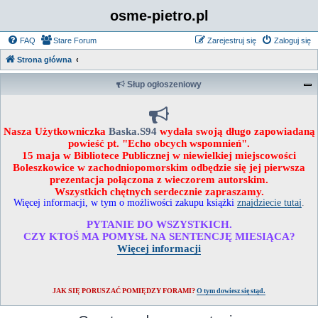
osme-pietro.pl
FAQ
Stare Forum
Zarejestruj się
Zaloguj się
Strona główna
Słup ogłoszeniowy
Nasza Użytkowniczka
Baska.S94
wydała swoją długo zapowiadaną
powieść pt. "Echo obcych wspomnień".
15 maja w Bibliotece Publicznej w niewielkiej miejscowości
Boleszkowice w zachodniopomorskim odbędzie się jej pierwsza
prezentacja połączona z wieczorem autorskim.
Wszystkich chętnych serdecznie zapraszamy.
Więcej informacji, w tym o możliwości zakupu książki
znajdziecie tutaj
.
PYTANIE DO WSZYSTKICH.
CZY KTOŚ MA POMYSŁ NA SENTENCJĘ MIESIĄCA?
Więcej informacji
JAK SIĘ PORUSZAĆ POMIĘDZY FORAMI?
O tym dowiesz się stąd.