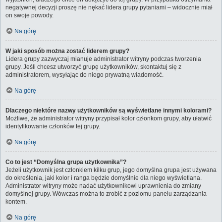
negatywnej decyzji proszę nie nękać lidera grupy pytaniami – widocznie miał
on swoje powody.
Na górę
W jaki sposób można zostać liderem grupy?
Lidera grupy zazwyczaj mianuje administrator witryny podczas tworzenia
grupy. Jeśli chcesz utworzyć grupę użytkowników, skontaktuj się z
administratorem, wysyłając do niego prywatną wiadomość.
Na górę
Dlaczego niektóre nazwy użytkowników są wyświetlane innymi kolorami?
Możliwe, że administrator witryny przypisał kolor członkom grupy, aby ułatwić
identyfikowanie członków tej grupy.
Na górę
Co to jest “Domyślna grupa użytkownika”?
Jeżeli użytkownik jest członkiem kilku grup, jego domyślna grupa jest używana
do określenia, jaki kolor i ranga będzie domyślnie dla niego wyświetlana.
Administrator witryny może nadać użytkownikowi uprawnienia do zmiany
domyślnej grupy. Wówczas można to zrobić z poziomu panelu zarządzania
kontem.
Na górę