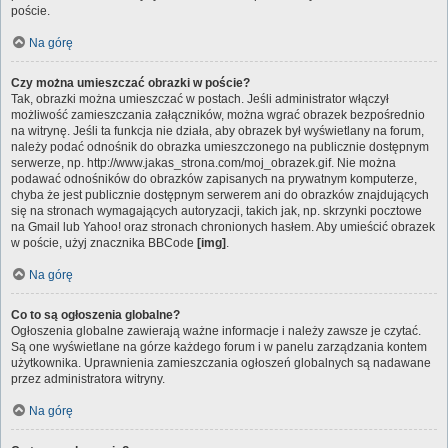
poście.
Na górę
Czy można umieszczać obrazki w poście?
Tak, obrazki można umieszczać w postach. Jeśli administrator włączył
możliwość zamieszczania załączników, można wgrać obrazek bezpośrednio
na witrynę. Jeśli ta funkcja nie działa, aby obrazek był wyświetlany na forum,
należy podać odnośnik do obrazka umieszczonego na publicznie dostępnym
serwerze, np. http://www.jakas_strona.com/moj_obrazek.gif. Nie można
podawać odnośników do obrazków zapisanych na prywatnym komputerze,
chyba że jest publicznie dostępnym serwerem ani do obrazków znajdujących
się na stronach wymagających autoryzacji, takich jak, np. skrzynki pocztowe
na Gmail lub Yahoo! oraz stronach chronionych hasłem. Aby umieścić obrazek
w poście, użyj znacznika BBCode
[img]
.
Na górę
Co to są ogłoszenia globalne?
Ogłoszenia globalne zawierają ważne informacje i należy zawsze je czytać.
Są one wyświetlane na górze każdego forum i w panelu zarządzania kontem
użytkownika. Uprawnienia zamieszczania ogłoszeń globalnych są nadawane
przez administratora witryny.
Na górę