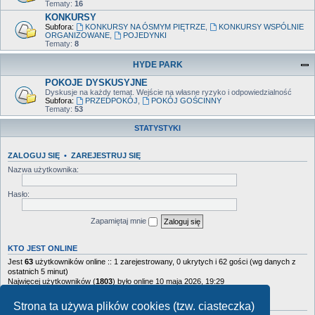
Tematy:
16
KONKURSY
Subfora:
KONKURSY NA ÓSMYM PIĘTRZE
,
KONKURSY WSPÓLNIE
ORGANIZOWANE
,
POJEDYNKI
Tematy:
8
HYDE PARK
POKOJE DYSKUSYJNE
Dyskusje na każdy temat. Wejście na własne ryzyko i odpowiedzialność
Subfora:
PRZEDPOKÓJ
,
POKÓJ GOŚCINNY
Tematy:
53
STATYSTYKI
ZALOGUJ SIĘ
•
ZAREJESTRUJ SIĘ
Nazwa użytkownika:
Hasło:
Zapamiętaj mnie
KTO JEST ONLINE
Jest
63
użytkowników online :: 1 zarejestrowany, 0 ukrytych i 62 gości (wg danych z
ostatnich 5 minut)
Najwięcej użytkowników (
1803
) było online 10 maja 2026, 19:29
STATYSTYKI
Strona ta używa plików cookies (tzw. ciasteczka)