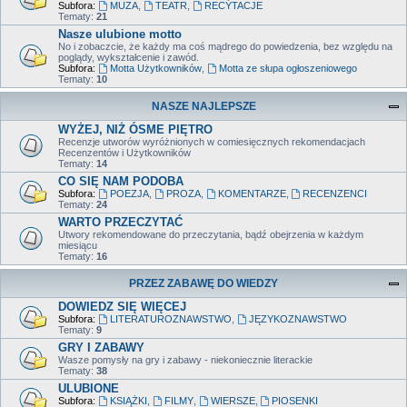
Subfora:
MUZA
,
TEATR
,
RECYTACJE
Tematy:
21
Nasze ulubione motto
No i zobaczcie, że każdy ma coś mądrego do powiedzenia, bez względu na
poglądy, wykształcenie i zawód.
Subfora:
Motta Użytkowników
,
Motta ze słupa ogłoszeniowego
Tematy:
10
NASZE NAJLEPSZE
WYŻEJ, NIŻ ÓSME PIĘTRO
Recenzje utworów wyróżnionych w comiesięcznych rekomendacjach
Recenzentów i Użytkowników
Tematy:
14
CO SIĘ NAM PODOBA
Subfora:
POEZJA
,
PROZA
,
KOMENTARZE
,
RECENZENCI
Tematy:
24
WARTO PRZECZYTAĆ
Utwory rekomendowane do przeczytania, bądź obejrzenia w każdym
miesiącu
Tematy:
16
PRZEZ ZABAWĘ DO WIEDZY
DOWIEDZ SIĘ WIĘCEJ
Subfora:
LITERATUROZNAWSTWO
,
JĘZYKOZNAWSTWO
Tematy:
9
GRY I ZABAWY
Wasze pomysły na gry i zabawy - niekoniecznie literackie
Tematy:
38
ULUBIONE
Subfora:
KSIĄŻKI
,
FILMY
,
WIERSZE
,
PIOSENKI