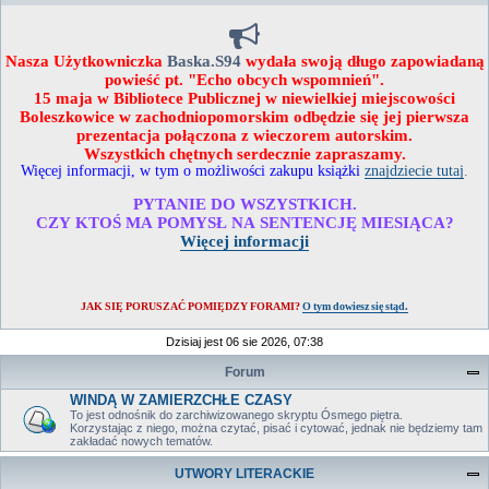
Nasza Użytkowniczka
Baska.S94
wydała swoją długo zapowiadaną
powieść pt. "Echo obcych wspomnień".
15 maja w Bibliotece Publicznej w niewielkiej miejscowości
Boleszkowice w zachodniopomorskim odbędzie się jej pierwsza
prezentacja połączona z wieczorem autorskim.
Wszystkich chętnych serdecznie zapraszamy.
Więcej informacji, w tym o możliwości zakupu książki
znajdziecie tutaj
.
PYTANIE DO WSZYSTKICH.
CZY KTOŚ MA POMYSŁ NA SENTENCJĘ MIESIĄCA?
Więcej informacji
JAK SIĘ PORUSZAĆ POMIĘDZY FORAMI?
O tym dowiesz się stąd.
Dzisiaj jest 06 sie 2026, 07:38
Forum
WINDĄ W ZAMIERZCHŁE CZASY
To jest odnośnik do zarchiwizowanego skryptu Ósmego piętra.
Korzystając z niego, można czytać, pisać i cytować, jednak nie będziemy tam
zakładać nowych tematów.
UTWORY LITERACKIE