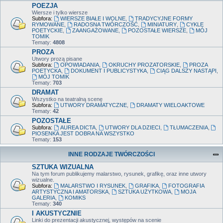
POEZJA
Wiersze i tylko wiersze
Subfora:
WIERSZE BIAŁE I WOLNE
,
TRADYCYJNE FORMY
RYMOWANE
,
RADOSNA TWÓRCZOŚĆ
,
MINIATURY
,
CYKLE
POETYCKIE
,
ZAANGAŻOWANE
,
POZOSTAŁE WIERSZE
,
MÓJ
TOMIK
Tematy:
4808
PROZA
Utwory prozą pisane
Subfora:
OPOWIADANIA
,
OKRUCHY PROZATORSKIE
,
PROZA
POETYCKA
,
DOKUMENT I PUBLICYSTYKA
,
CIĄG DALSZY NASTĄPI
,
MÓJ TOMIK
Tematy:
703
DRAMAT
Wszystko na teatralną scenę
Subfora:
UTWORY DRAMATYCZNE
,
DRAMATY WIELOAKTOWE
Tematy:
42
POZOSTAŁE
Subfora:
AUREA DICTA
,
UTWORY DLA DZIECI
,
TŁUMACZENIA
,
PIOSENKA JEST DOBRA NA WSZYSTKO
Tematy:
153
INNE RODZAJE TWÓRCZOŚCI
SZTUKA WIZUALNA
Na tym forum publikujemy malarstwo, rysunek, grafikę, oraz inne utwory
wizualne.
Subfora:
MALARSTWO I RYSUNEK
,
GRAFIKA
,
FOTOGRAFIA
ARTYSTYCZNA I AMATORSKA
,
SZTUKA UŻYTKOWA
,
MOJA
GALERIA
,
KOMIKS
Tematy:
340
I AKUSTYCZNIE
Linki do prezentacji akustycznej, występów na scenie