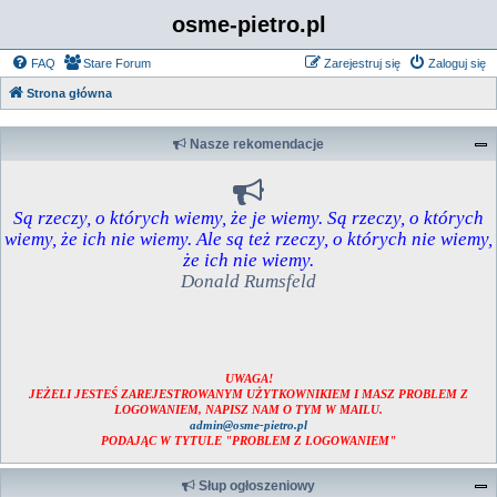
osme-pietro.pl
FAQ
Stare Forum
Zarejestruj się
Zaloguj się
Strona główna
Nasze rekomendacje
Są rzeczy, o których wiemy, że je wiemy. Są rzeczy, o których
wiemy, że ich nie wiemy. Ale są też rzeczy, o których nie wiemy,
że ich nie wiemy.
Donald Rumsfeld
UWAGA!
JEŻELI JESTEŚ ZAREJESTROWANYM UŻYTKOWNIKIEM I MASZ PROBLEM Z
LOGOWANIEM, NAPISZ NAM O TYM W MAILU.
admin@osme-pietro.pl
PODAJĄC W TYTULE "PROBLEM Z LOGOWANIEM"
Słup ogłoszeniowy