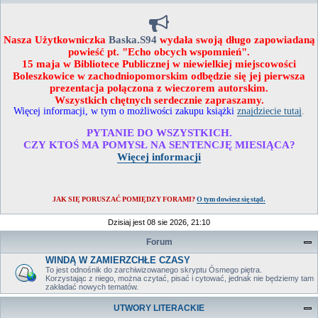
Nasza Użytkowniczka
Baska.S94
wydała swoją długo zapowiadaną
powieść pt. "Echo obcych wspomnień".
15 maja w Bibliotece Publicznej w niewielkiej miejscowości
Boleszkowice w zachodniopomorskim odbędzie się jej pierwsza
prezentacja połączona z wieczorem autorskim.
Wszystkich chętnych serdecznie zapraszamy.
Więcej informacji, w tym o możliwości zakupu książki
znajdziecie tutaj
.
PYTANIE DO WSZYSTKICH.
CZY KTOŚ MA POMYSŁ NA SENTENCJĘ MIESIĄCA?
Więcej informacji
JAK SIĘ PORUSZAĆ POMIĘDZY FORAMI?
O tym dowiesz się stąd.
Dzisiaj jest 08 sie 2026, 21:10
Forum
WINDĄ W ZAMIERZCHŁE CZASY
To jest odnośnik do zarchiwizowanego skryptu Ósmego piętra.
Korzystając z niego, można czytać, pisać i cytować, jednak nie będziemy tam
zakładać nowych tematów.
UTWORY LITERACKIE