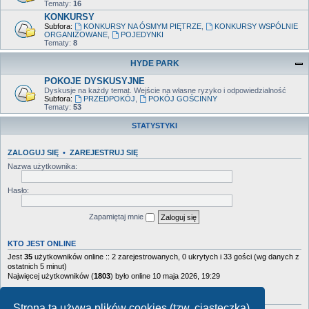
Tematy:
16
KONKURSY
Subfora:
KONKURSY NA ÓSMYM PIĘTRZE
,
KONKURSY WSPÓLNIE
ORGANIZOWANE
,
POJEDYNKI
Tematy:
8
HYDE PARK
POKOJE DYSKUSYJNE
Dyskusje na każdy temat. Wejście na własne ryzyko i odpowiedzialność
Subfora:
PRZEDPOKÓJ
,
POKÓJ GOŚCINNY
Tematy:
53
STATYSTYKI
ZALOGUJ SIĘ
•
ZAREJESTRUJ SIĘ
Nazwa użytkownika:
Hasło:
Zapamiętaj mnie
KTO JEST ONLINE
Jest
35
użytkowników online :: 2 zarejestrowanych, 0 ukrytych i 33 gości (wg danych z
ostatnich 5 minut)
Najwięcej użytkowników (
1803
) było online 10 maja 2026, 19:29
STATYSTYKI
Strona ta używa plików cookies (tzw. ciasteczka)