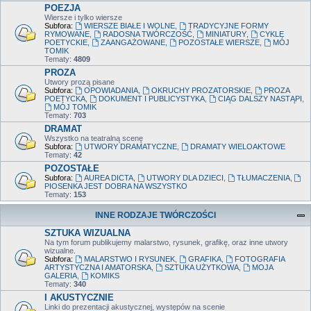
POEZJA
Wiersze i tylko wiersze
Subfora:
WIERSZE BIAŁE I WOLNE
,
TRADYCYJNE FORMY
RYMOWANE
,
RADOSNA TWÓRCZOŚĆ
,
MINIATURY
,
CYKLE
POETYCKIE
,
ZAANGAŻOWANE
,
POZOSTAŁE WIERSZE
,
MÓJ
TOMIK
Tematy:
4809
PROZA
Utwory prozą pisane
Subfora:
OPOWIADANIA
,
OKRUCHY PROZATORSKIE
,
PROZA
POETYCKA
,
DOKUMENT I PUBLICYSTYKA
,
CIĄG DALSZY NASTĄPI
,
MÓJ TOMIK
Tematy:
703
DRAMAT
Wszystko na teatralną scenę
Subfora:
UTWORY DRAMATYCZNE
,
DRAMATY WIELOAKTOWE
Tematy:
42
POZOSTAŁE
Subfora:
AUREA DICTA
,
UTWORY DLA DZIECI
,
TŁUMACZENIA
,
PIOSENKA JEST DOBRA NA WSZYSTKO
Tematy:
153
INNE RODZAJE TWÓRCZOŚCI
SZTUKA WIZUALNA
Na tym forum publikujemy malarstwo, rysunek, grafikę, oraz inne utwory
wizualne.
Subfora:
MALARSTWO I RYSUNEK
,
GRAFIKA
,
FOTOGRAFIA
ARTYSTYCZNA I AMATORSKA
,
SZTUKA UŻYTKOWA
,
MOJA
GALERIA
,
KOMIKS
Tematy:
340
I AKUSTYCZNIE
Linki do prezentacji akustycznej, występów na scenie