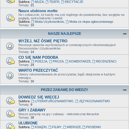
Subfora:
MUZA
,
TEATR
,
RECYTACJE
Tematy:
21
Nasze ulubione motto
No i zobaczcie, że każdy ma coś mądrego do powiedzenia, bez względu na
poglądy, wykształcenie i zawód.
Subfora:
Motta Użytkowników
,
Motta ze słupa ogłoszeniowego
Tematy:
10
NASZE NAJLEPSZE
WYŻEJ, NIŻ ÓSME PIĘTRO
Recenzje utworów wyróżnionych w comiesięcznych rekomendacjach
Recenzentów i Użytkowników
Tematy:
14
CO SIĘ NAM PODOBA
Subfora:
POEZJA
,
PROZA
,
KOMENTARZE
,
RECENZENCI
Tematy:
24
WARTO PRZECZYTAĆ
Utwory rekomendowane do przeczytania, bądź obejrzenia w każdym
miesiącu
Tematy:
16
PRZEZ ZABAWĘ DO WIEDZY
DOWIEDZ SIĘ WIĘCEJ
Subfora:
LITERATUROZNAWSTWO
,
JĘZYKOZNAWSTWO
Tematy:
9
GRY I ZABAWY
Wasze pomysły na gry i zabawy - niekoniecznie literackie
Tematy:
38
ULUBIONE
Subfora:
KSIĄŻKI
,
FILMY
,
WIERSZE
,
PIOSENKI