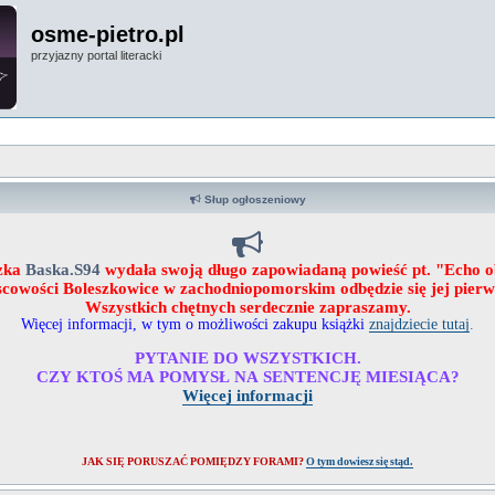
osme-pietro.pl
przyjazny portal literacki
Słup ogłoszeniowy
zka
Baska.S94
wydała swoją długo zapowiadaną powieść pt. "Echo 
ejscowości Boleszkowice w zachodniopomorskim odbędzie się jej pier
Wszystkich chętnych serdecznie zapraszamy.
Więcej informacji, w tym o możliwości zakupu książki
znajdziecie tutaj
.
PYTANIE DO WSZYSTKICH.
CZY KTOŚ MA POMYSŁ NA SENTENCJĘ MIESIĄCA?
Więcej informacji
JAK SIĘ PORUSZAĆ POMIĘDZY FORAMI?
O tym dowiesz się stąd.