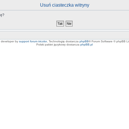
Usuń ciasteczka witryny
nę?
e developer by
support forum tricolor
,
Technologię dostarcza
phpBB
® Forum Software © phpBB Li
Polski pakiet językowy dostarcza
phpBB.pl