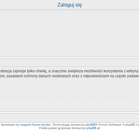
Zaloguj się
tracja zajmuje tylko chwilę, a znacznie zwiększa możliwości korzystania z witryn
nem, zasadami ochrony danych osobowych oraz z odpowiedziami na często zadawa
e developer by
support forum tricolor
,
Technologię dostarcza
phpBB
® Forum Software © phpBB Li
Polski pakiet językowy dostarcza
phpBB.pl