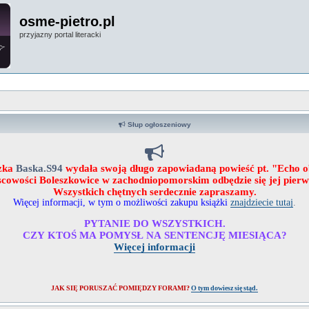
osme-pietro.pl
przyjazny portal literacki
Słup ogłoszeniowy
zka
Baska.S94
wydała swoją długo zapowiadaną powieść pt. "Echo 
ejscowości Boleszkowice w zachodniopomorskim odbędzie się jej pier
Wszystkich chętnych serdecznie zapraszamy.
Więcej informacji, w tym o możliwości zakupu książki
znajdziecie tutaj
.
PYTANIE DO WSZYSTKICH.
CZY KTOŚ MA POMYSŁ NA SENTENCJĘ MIESIĄCA?
Więcej informacji
JAK SIĘ PORUSZAĆ POMIĘDZY FORAMI?
O tym dowiesz się stąd.