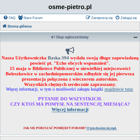
osme-pietro.pl
FAQ
Stare Forum
Zarejestruj się
Zaloguj się
Strona główna
Słup ogłoszeniowy
Nasza Użytkowniczka
Baska.S94
wydała swoją długo zapowiadaną
powieść pt. "Echo obcych wspomnień".
15 maja w Bibliotece Publicznej w niewielkiej miejscowości
Boleszkowice w zachodniopomorskim odbędzie się jej pierwsza
prezentacja połączona z wieczorem autorskim.
Wszystkich chętnych serdecznie zapraszamy.
Więcej informacji, w tym o możliwości zakupu książki
znajdziecie tutaj
.
PYTANIE DO WSZYSTKICH.
CZY KTOŚ MA POMYSŁ NA SENTENCJĘ MIESIĄCA?
Więcej informacji
JAK SIĘ PORUSZAĆ POMIĘDZY FORAMI?
O tym dowiesz się stąd.