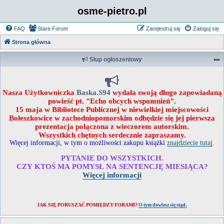
osme-pietro.pl
FAQ
Stare Forum
Zarejestruj się
Zaloguj się
Strona główna
Słup ogłoszeniowy
Nasza Użytkowniczka
Baska.S94
wydała swoją długo zapowiadaną
powieść pt. "Echo obcych wspomnień".
15 maja w Bibliotece Publicznej w niewielkiej miejscowości
Boleszkowice w zachodniopomorskim odbędzie się jej pierwsza
prezentacja połączona z wieczorem autorskim.
Wszystkich chętnych serdecznie zapraszamy.
Więcej informacji, w tym o możliwości zakupu książki
znajdziecie tutaj
.
PYTANIE DO WSZYSTKICH.
CZY KTOŚ MA POMYSŁ NA SENTENCJĘ MIESIĄCA?
Więcej informacji
JAK SIĘ PORUSZAĆ POMIĘDZY FORAMI?
O tym dowiesz się stąd.