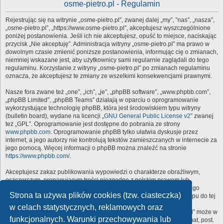
osme-pietro.pl - Regulamin
Rejestrując się na witrynie „osme-pietro.pl”, zwanej dalej „my”, ”nas”, „nasza”,
„osme-pietro.pl”, „https://www.osme-pietro.pl”, akceptujesz wyszczególnione
poniżej postanowienia. Jeśli ich nie akceptujesz, opuść to miejsce, naciskając
przycisk „Nie akceptuję”. Administracja witryny „osme-pietro.pl” ma prawo w
dowolnym czasie zmienić poniższe postanowienia, informując cię o zmianach,
niemniej wskazane jest, aby użytkownicy sami regularnie zaglądali do tego
regulaminu. Korzystanie z witryny „osme-pietro.pl” po zmianach regulaminu
oznacza, że akceptujesz te zmiany ze wszelkimi konsekwencjami prawnymi.
Nasze fora zwane też „one”, „ich”, „je”, „phpBB software”, „www.phpbb.com”,
„phpBB Limited”, „phpBB Teams” działają w oparciu o oprogramowanie
wykorzystujące technologię phpBB, która jest środowiskiem typu witryny
(bulletin board), wydane na licencji „
GNU General Public License v2
” zwanej
też „GPL”. Oprogramowanie jest dostępne do pobrania ze strony
www.phpbb.com
. Oprogramowanie phpBB tylko ułatwia dyskusje przez
internet, a jego autorzy nie kontrolują tekstów zamieszczanych w internecie za
jego pomocą. Więcej informacji o phpBB można znaleźć na stronie
https://www.phpbb.com/
.
Akceptujesz zakaz publikowania wypowiedzi o charakterze obraźliwym,
oszczerczym, propagującym treści niezgodne z polskim prawem lub
naruszającym cudze prawa autorskie i dobra osobiste. Naruszenie tego
Strona ta używa plików cookies (tzw. ciasteczka)
zakazu może skutkować dla ciebie całkowitym zablokowaniem dostępu do tej
witryny, a twój dostawca internetu zostanie powiadomiony o twoim
w celach statystycznych, reklamowych oraz
niewłaściwym zachowaniu. Wyrażasz zgodę na to, że „osme-pietro.pl” może w
funkcjonalnych. Warunki przechowywania lub
każdej chwili usunąć, zmienić, przenieść lub zamknąć każdy twój temat, post.