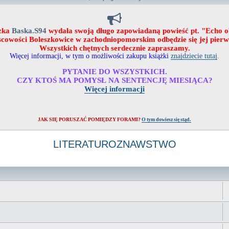
zka
Baska.S94
wydała swoją długo zapowiadaną powieść pt. "Echo 
ejscowości Boleszkowice w zachodniopomorskim odbędzie się jej pier
Wszystkich chętnych serdecznie zapraszamy.
Więcej informacji, w tym o możliwości zakupu książki
znajdziecie tutaj
.
PYTANIE DO WSZYSTKICH.
CZY KTOŚ MA POMYSŁ NA SENTENCJĘ MIESIĄCA?
Więcej informacji
JAK SIĘ PORUSZAĆ POMIĘDZY FORAMI?
O tym dowiesz się stąd.
LITERATUROZNAWSTWO