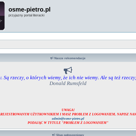
osme-pietro.pl
przyjazny portal literacki
Nasze rekomendacje
. Są rzeczy, o których wiemy, że ich nie wiemy. Ale są też rzeczy
Donald Rumsfeld
UWAGA!
ZAREJESTROWANYM UŻYTKOWNIKIEM I MASZ PROBLEM Z LOGOWANIEM, NAPISZ NAM
admin@osme-pietro.pl
PODAJĄC W TYTULE "PROBLEM Z LOGOWANIEM"
Słup ogłoszeniowy