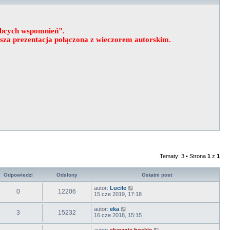
obcych wspomnień".
wsza prezentacja połączona z wieczorem autorskim.
Tematy: 3 • Strona
1
z
1
Odpowiedzi
Odsłony
Ostatni post
autor:
Lucile
0
12206
15 cze 2019, 17:18
autor:
eka
3
15232
16 cze 2018, 15:15