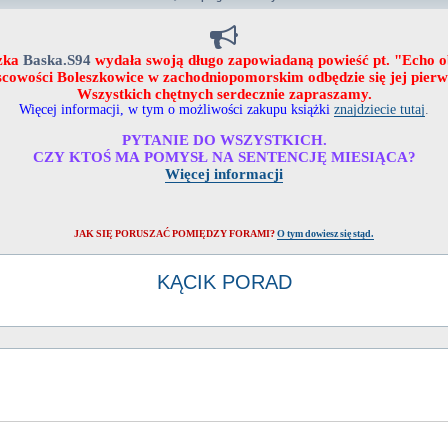
zka
Baska.S94
wydała swoją długo zapowiadaną powieść pt. "Echo 
ejscowości Boleszkowice w zachodniopomorskim odbędzie się jej pier
Wszystkich chętnych serdecznie zapraszamy.
Więcej informacji, w tym o możliwości zakupu książki
znajdziecie tutaj
.
PYTANIE DO WSZYSTKICH.
CZY KTOŚ MA POMYSŁ NA SENTENCJĘ MIESIĄCA?
Więcej informacji
JAK SIĘ PORUSZAĆ POMIĘDZY FORAMI?
O tym dowiesz się stąd.
KĄCIK PORAD