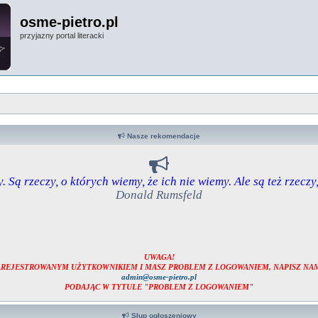
osme-pietro.pl
przyjazny portal literacki
Nasze rekomendacje
. Są rzeczy, o których wiemy, że ich nie wiemy. Ale są też rzeczy
Donald Rumsfeld
UWAGA!
ZAREJESTROWANYM UŻYTKOWNIKIEM I MASZ PROBLEM Z LOGOWANIEM, NAPISZ NAM
admin@osme-pietro.pl
PODAJĄC W TYTULE "PROBLEM Z LOGOWANIEM"
Słup ogłoszeniowy