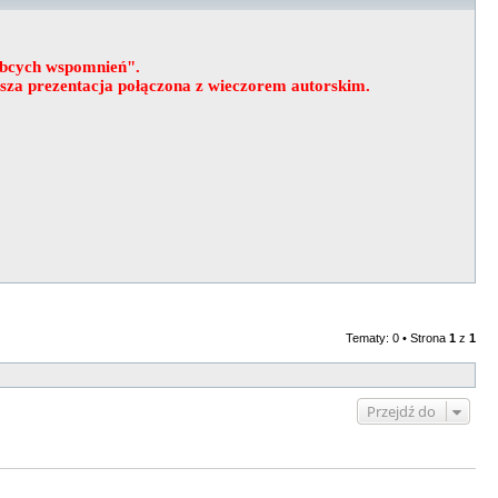
obcych wspomnień".
wsza prezentacja połączona z wieczorem autorskim.
Tematy: 0 • Strona
1
z
1
Przejdź do