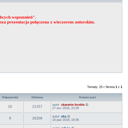
obcych wspomnień".
wsza prezentacja połączona z wieczorem autorskim.
Tematy: 25 • Strona
1
z
1
Odpowiedzi
Odsłony
Ostatni post
autor:
skaranie boskie
10
21257
27 wrz 2018, 23:28
autor:
eka
9
26208
16 paź 2018, 18:36