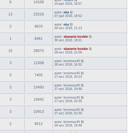
autor:
refluks
6
14106
10 paź 2018, 19:57
autor:
eka
13
23216
07 paź 2018, 18:52
autor:
eka
2
9870
30 wrz 2018, 21:13
autor:
skaranie boskie
1
8461
30 wrz 2018, 18:01
autor:
skaranie boskie
15
28075
28 wrz 2018, 21:56
autor:
bronmus45
3
11008
28 wrz 2018, 16:32
autor:
bronmus45
0
7405
27 wrz 2018, 20:23
autor:
bronmus45
3
10493
27 wrz 2018, 19:46
autor:
bronmus45
3
10642
27 wrz 2018, 02:35
autor:
bronmus45
3
10913
27 wrz 2018, 02:30
autor:
bronmus45
2
9512
26 wrz 2018, 19:49