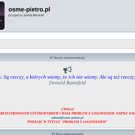
osme-pietro.pl
przyjazny portal literacki
Nasze rekomendacje
. Są rzeczy, o których wiemy, że ich nie wiemy. Ale są też rzeczy
Donald Rumsfeld
UWAGA!
ZAREJESTROWANYM UŻYTKOWNIKIEM I MASZ PROBLEM Z LOGOWANIEM, NAPISZ NAM
admin@osme-pietro.pl
PODAJĄC W TYTULE "PROBLEM Z LOGOWANIEM"
Słup ogłoszeniowy