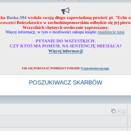
zka
Baska.S94
wydała swoją długo zapowiadaną powieść pt. "Echo 
ejscowości Boleszkowice w zachodniopomorskim odbędzie się jej pier
Wszystkich chętnych serdecznie zapraszamy.
Więcej informacji, w tym o możliwości zakupu książki
znajdziecie tutaj
.
PYTANIE DO WSZYSTKICH.
CZY KTOŚ MA POMYSŁ NA SENTENCJĘ MIESIĄCA?
Więcej informacji
JAK SIĘ PORUSZAĆ POMIĘDZY FORAMI?
O tym dowiesz się stąd.
POSZUKIWACZ SKARBÓW
1
2