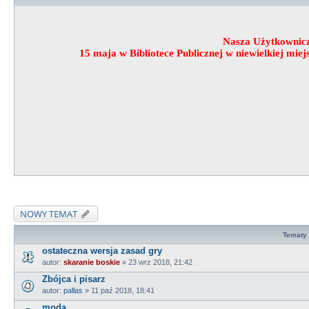
Nasza Użytkownic
15 maja w Bibliotece Publicznej w niewielkiej mi
NOWY TEMAT
Tematy
ostateczna wersja zasad gry
autor:
skaranie boskie
»
23 wrz 2018, 21:42
Zbójca i pisarz
autor:
pallas
»
11 paź 2018, 18:41
moda