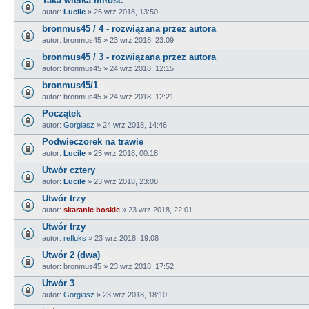
Taka wielka miłość
autor:
Lucile
»
26 wrz 2018, 13:50
bronmus45 / 4 - rozwiązana przez autora
autor:
bronmus45
»
23 wrz 2018, 23:09
bronmus45 / 3 - rozwiązana przez autora
autor:
bronmus45
»
24 wrz 2018, 12:15
bronmus45/1
autor:
bronmus45
»
24 wrz 2018, 12:21
Początek
autor:
Gorgiasz
»
24 wrz 2018, 14:46
Podwieczorek na trawie
autor:
Lucile
»
25 wrz 2018, 00:18
Utwór cztery
autor:
Lucile
»
23 wrz 2018, 23:08
Utwór trzy
autor:
skaranie boskie
»
23 wrz 2018, 22:01
Utwór trzy
autor:
refluks
»
23 wrz 2018, 19:08
Utwór 2 (dwa)
autor:
bronmus45
»
23 wrz 2018, 17:52
Utwór 3
autor:
Gorgiasz
»
23 wrz 2018, 18:10