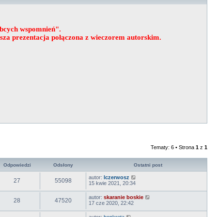
obcych wspomnień".
wsza prezentacja połączona z wieczorem autorskim.
Tematy: 6 • Strona
1
z
1
Odpowiedzi
Odsłony
Ostatni post
autor:
lczerwosz
27
55098
15 kwie 2021, 20:34
autor:
skaranie boskie
28
47520
17 cze 2020, 22:42