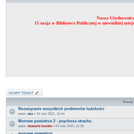
Nasza Użytkownic
15 maja w Bibliotece Publicznej w niewielkiej mi
NOWY TEMAT
Tematy
Rozwiązanie wszystkich problemów ludzkości
autor:
eka
»
16 mar 2021, 18:44
Morowe powietrze 2 - psychoza strachu
autor:
skaranie boskie
»
03 mar 2020, 21:28
morowe powietrze