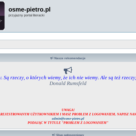
osme-pietro.pl
przyjazny portal literacki
Nasze rekomendacje
. Są rzeczy, o których wiemy, że ich nie wiemy. Ale są też rzeczy
Donald Rumsfeld
UWAGA!
ZAREJESTROWANYM UŻYTKOWNIKIEM I MASZ PROBLEM Z LOGOWANIEM, NAPISZ NAM
admin@osme-pietro.pl
PODAJĄC W TYTULE "PROBLEM Z LOGOWANIEM"
Słup ogłoszeniowy