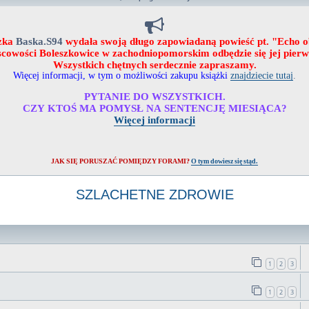
zka
Baska.S94
wydała swoją długo zapowiadaną powieść pt. "Echo 
ejscowości Boleszkowice w zachodniopomorskim odbędzie się jej pier
Wszystkich chętnych serdecznie zapraszamy.
Więcej informacji, w tym o możliwości zakupu książki
znajdziecie tutaj
.
PYTANIE DO WSZYSTKICH.
CZY KTOŚ MA POMYSŁ NA SENTENCJĘ MIESIĄCA?
Więcej informacji
JAK SIĘ PORUSZAĆ POMIĘDZY FORAMI?
O tym dowiesz się stąd.
SZLACHETNE ZDROWIE
1
2
3
1
2
3