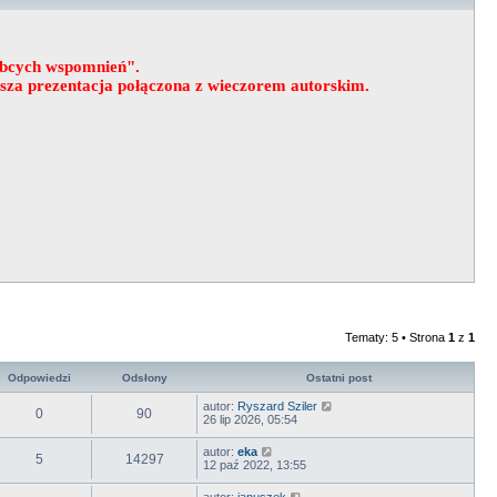
obcych wspomnień".
wsza prezentacja połączona z wieczorem autorskim.
Tematy: 5 • Strona
1
z
1
Odpowiedzi
Odsłony
Ostatni post
autor:
Ryszard Sziler
0
90
26 lip 2026, 05:54
autor:
eka
5
14297
12 paź 2022, 13:55