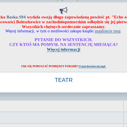
zka
Baska.S94
wydała swoją długo zapowiadaną powieść pt. "Echo 
ejscowości Boleszkowice w zachodniopomorskim odbędzie się jej pier
Wszystkich chętnych serdecznie zapraszamy.
Więcej informacji, w tym o możliwości zakupu książki
znajdziecie tutaj
.
PYTANIE DO WSZYSTKICH.
CZY KTOŚ MA POMYSŁ NA SENTENCJĘ MIESIĄCA?
Więcej informacji
JAK SIĘ PORUSZAĆ POMIĘDZY FORAMI?
O tym dowiesz się stąd.
TEATR