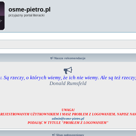
osme-pietro.pl
przyjazny portal literacki
Nasze rekomendacje
. Są rzeczy, o których wiemy, że ich nie wiemy. Ale są też rzeczy
Donald Rumsfeld
UWAGA!
ZAREJESTROWANYM UŻYTKOWNIKIEM I MASZ PROBLEM Z LOGOWANIEM, NAPISZ NAM
admin@osme-pietro.pl
PODAJĄC W TYTULE "PROBLEM Z LOGOWANIEM"
Słup ogłoszeniowy