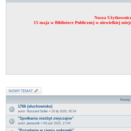
Nasza Użytkownic
15 maja w Bibliotece Publicznej w niewielkiej mi
NOWY TEMAT
Tematy
1766 (słuchowisko)
autor:
Ryszard Sziler
»
26 lip 2026, 05:54
"Spotkania niezbyt zwyczajne"
autor:
januszek
»
09 paź 2022, 17:04
"Pożądanie w cieniu pokrywki"