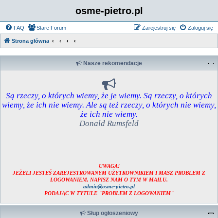
osme-pietro.pl
FAQ
Stare Forum
Zarejestruj się
Zaloguj się
Strona główna
Nasze rekomendacje
Są rzeczy, o których wiemy, że je wiemy. Są rzeczy, o których
wiemy, że ich nie wiemy. Ale są też rzeczy, o których nie wiemy,
że ich nie wiemy.
Donald Rumsfeld
UWAGA!
JEŻELI JESTEŚ ZAREJESTROWANYM UŻYTKOWNIKIEM I MASZ PROBLEM Z
LOGOWANIEM, NAPISZ NAM O TYM W MAILU.
admin@osme-pietro.pl
PODAJĄC W TYTULE "PROBLEM Z LOGOWANIEM"
Słup ogłoszeniowy