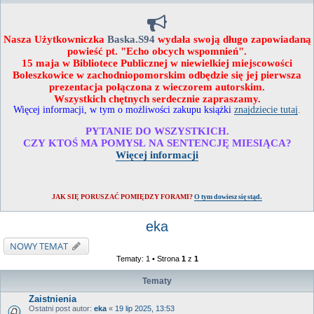
Nasza Użytkowniczka
Baska.S94
wydała swoją długo zapowiadaną
powieść pt. "Echo obcych wspomnień".
15 maja w Bibliotece Publicznej w niewielkiej miejscowości
Boleszkowice w zachodniopomorskim odbędzie się jej pierwsza
prezentacja połączona z wieczorem autorskim.
Wszystkich chętnych serdecznie zapraszamy.
Więcej informacji, w tym o możliwości zakupu książki
znajdziecie tutaj
.
PYTANIE DO WSZYSTKICH.
CZY KTOŚ MA POMYSŁ NA SENTENCJĘ MIESIĄCA?
Więcej informacji
JAK SIĘ PORUSZAĆ POMIĘDZY FORAMI?
O tym dowiesz się stąd.
eka
NOWY TEMAT
Tematy: 1 • Strona
1
z
1
Tematy
Zaistnienia
Ostatni post autor:
eka
«
19 lip 2025, 13:53